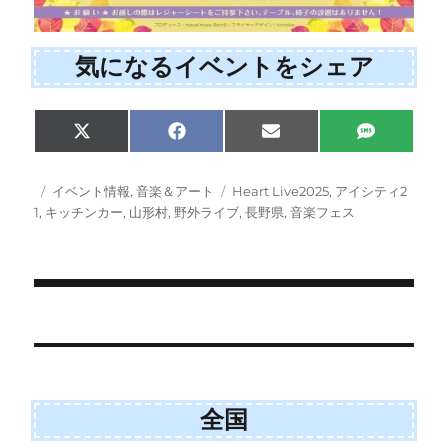
気になるイベントをシェア
Share
Share
Share
Share
X
F
E
S
on
on
on
on
(
a
m
M
T
c
a
S
w
e
i
投
カ
タ
イベント情報
,
音楽＆アート
Heart Live2025
,
アイシティ2
i
b
l
稿
テ
グ
1
,
キッチンカー
,
山形村
,
野外ライブ
,
長野県
,
音楽フェス
t
o
日:
ゴ
t
o
e
k
リ
r
ー
)
投
稿
ナ
全国
ビ