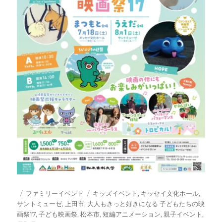
投
カ
タ
ファミリーイベント
キッズイベント
,
キッセイ文化ホール
,
稿
テ
グ
サントミューゼ
,
上田市
,
大人もきっと好きになる 子どもたちの映
日:
ゴ
画祭17
,
子ども映画祭
,
松本市
,
短編アニメーション
,
親子イベント
,