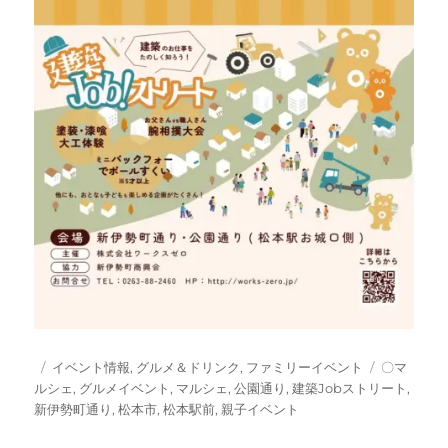
投
カ
タ
イベント情報
,
グルメ＆ドリンク
,
ファミリーイベント
〇マ
稿
テ
グ
ルシェ
,
グルメイベント
,
マルシェ
,
公園通り
,
建築Jobストリート
,
日:
ゴ
新伊勢町通り
,
松本市
,
松本駅前
,
親子イベント
リ