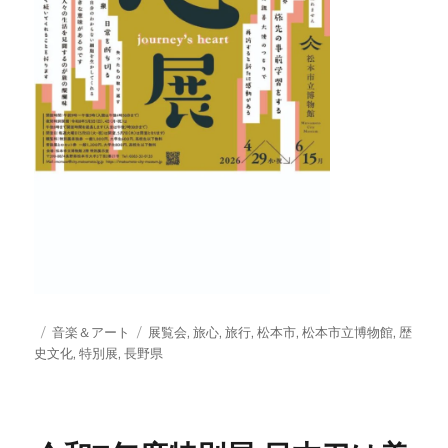
投
カ
タ
音楽＆アート
展覧会
,
旅心
,
旅行
,
松本市
,
松本市立博物館
,
歴
稿
テ
グ
史文化
,
特別展
,
長野県
日:
ゴ
リ
ー