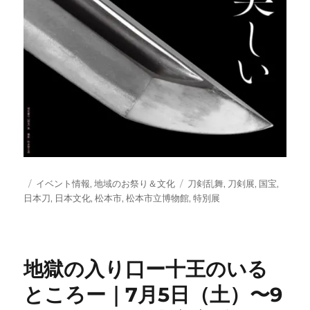
投
カ
タ
イベント情報
,
地域のお祭り＆文化
刀剣乱舞
,
刀剣展
,
国宝
,
稿
テ
グ
日本刀
,
日本文化
,
松本市
,
松本市立博物館
,
特別展
日:
ゴ
リ
ー
地獄の入り口ー十王のいる
ところー｜7月5日（土）〜9