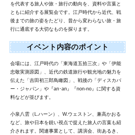
を代表する旅人や旅・旅行の動向を、資料や言葉と
ともに紹介する展覧会です。江戸時代から近代、戦
後までの旅の姿をたどり、昔から変わらない旅・旅
行に通底する大切なものを探ります。
イベント内容のポイント
会場には、江戸時代の「東海道五拾三次」や「伊能
忠敬実測原図」、近代の鉄道旅行や観光地の魅力を
伝えた「吉田初三郎鳥瞰図」、戦後の「ディスカバ
ー・ジャパン」や『an･an』『non-no』に関する資
料などが並びます。
小泉八雲（L.ハーン）、W.ウェストン、兼高かおる
など、旅や日本を鋭い視点で捉えた旅人の言葉も紹
介されます。関連事業として、講演会、街あるき、