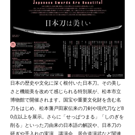
日本の歴史や文化に深く根付いた日本刀。その美し
さと機能美を改めて感じられる特別展が、松本市立
博物館で開催されます。国宝や重要文化財を含む名
刀をはじめ、松本藩戸田家伝来の刀剣や現代刀など8
0点以上を展示。さらに「せっぱつまる」「しのぎを
削る」といった刀由来の日本語の解説や、日本刀の
研ぎや手入れの実演、講演会、居合道演武など関連