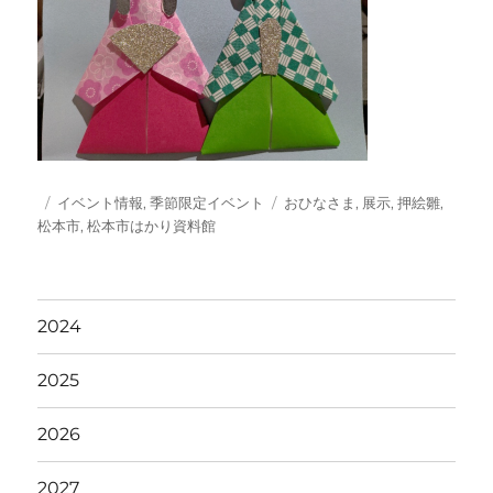
投
カ
タ
イベント情報
,
季節限定イベント
おひなさま
,
展示
,
押絵雛
,
稿
テ
グ
松本市
,
松本市はかり資料館
日:
ゴ
リ
ー
2024
2025
2026
2027